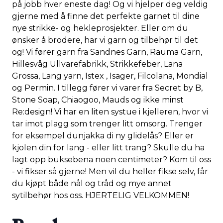
på jobb hver eneste dag! Og vi hjelper deg veldig
gjerne med å finne det perfekte garnet til dine
nye strikke- og hekleprosjekter. Eller om du
ønsker å brodere, har vi garn og tilbehør til det
og! Vi fører garn fra Sandnes Garn, Rauma Garn,
Hillesvåg Ullvarefabrikk, Strikkefeber, Lana
Grossa, Lang yarn, Istex , Isager, Filcolana, Mondial
og Permin. I tillegg fører vi varer fra Secret by B,
Stone Soap, Chiaogoo, Mauds og ikke minst
Re:design! Vi har en liten systue i kjelleren, hvor vi
tar imot plagg som trenger litt omsorg. Trenger
for eksempel dunjakka di ny glidelås? Eller er
kjolen din for lang - eller litt trang? Skulle du ha
lagt opp buksebena noen centimeter? Kom til oss
- vi fikser så gjerne! Men vil du heller fikse selv, får
du kjøpt både nål og tråd og mye annet
sytilbehør hos oss. HJERTELIG VELKOMMEN!