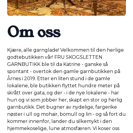
Om oss
Kjære, alle garnglade! Velkommen til den herlige
godtebutikken vår! FRU SKOGSLETTEN
GARNBUTIKK ble til da Katrine - ganske så
spontant - overtok den gamle garnbutikken på
Årnes i 2019. Etter en liten stund i de gamle
lokalene, ble butikken flyttet hundre meter på
skrått over gata, og der - i de nye lokalene - har
hun og vi som jobber her, skapt en stor og herlig
garnbutikk. Det bugner av nydelige, fargerike
nøster i ull og mohair, bomull og lin - og så fort du
kommer innenfor, lander du silkemykt i den
hjemmekoselige, lune atmosfæren. Vi koser oss