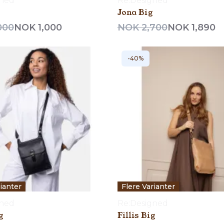
gned
Re:Designed
Jona Big
000
NOK 1,000
NOK 2,700
NOK 1,890
-40%
rianter
Flere Varianter
gned
Re:Designed
g
Fillis Big