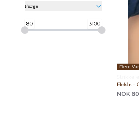
Farge
80
3100
Flere Va
Strikkef
Hekle - 
NOK 80