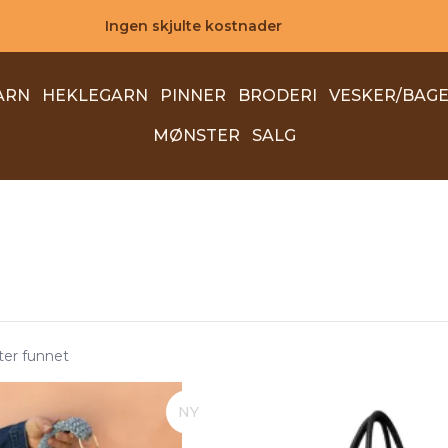
Ingen skjulte kostnader
ARN
HEKLEGARN
PINNER
BRODERI
VESKER/BAG
MØNSTER
SALG
ter funnet
NY