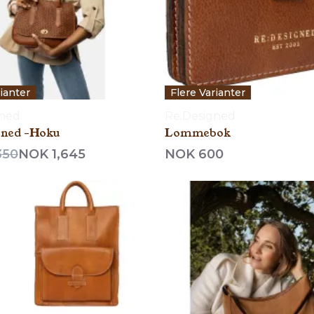
rianter
Flere Varianter
gned
Re:Designed
gned -Hoku
Lommebok
350
NOK 1,645
NOK 600