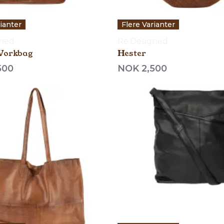
rianter
Flere Varianter
gned
Re:Designed
Workbag
Hester
500
NOK 2,500