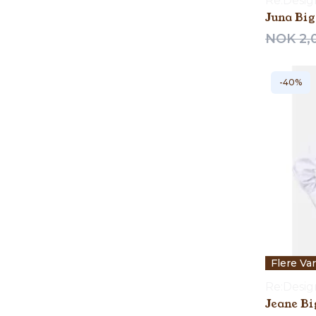
Re:Desi
Juna Big
NOK 2,
-40%
Flere Va
Re:Desi
Jeane Bi