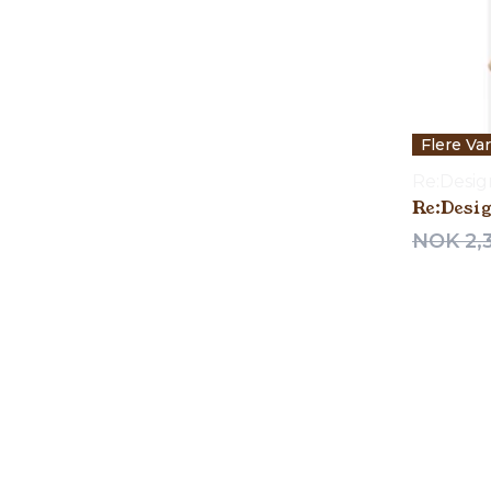
Flere Va
Re:Desi
Re:Desi
NOK 2,