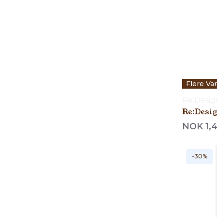
Flere Va
Re:Desi
Re:Desig
NOK 1,
-30%