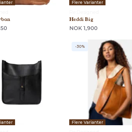
rianter
Flere Varianter
gned
Re:Designed
rban
Heddi Big
450
NOK 1,900
-30%
rianter
Flere Varianter