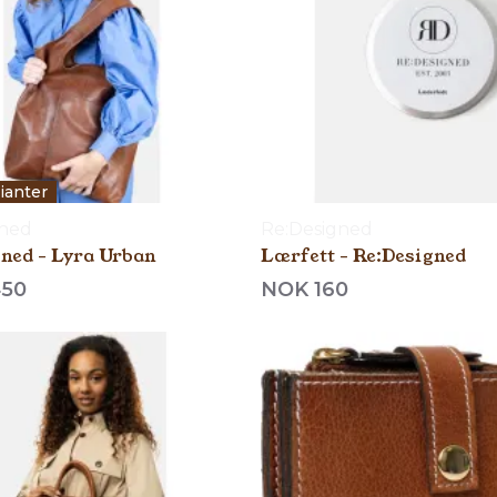
rianter
gned
Re:Designed
ned - Lyra Urban
Lærfett - Re:Designed
450
NOK 160