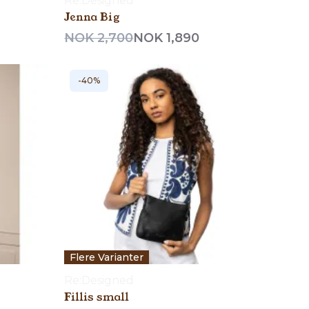
Re:Designed
Jenna Big
NOK 2,700
NOK 1,890
-40%
Flere Varianter
Re:Designed
Fillis small