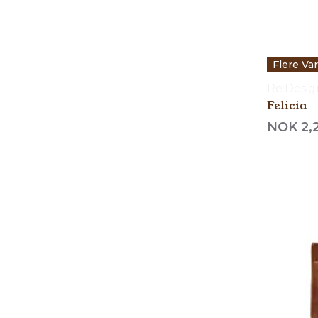
Flere Va
Re:Desi
Felicia
NOK 2,