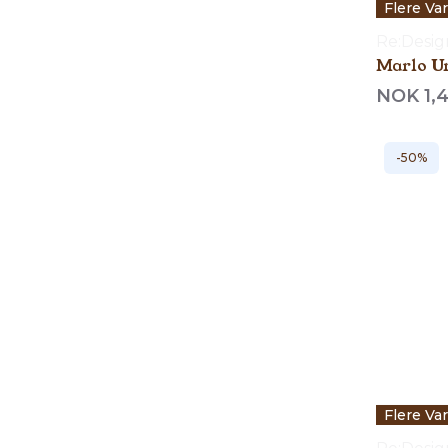
Flere Va
Re:Desi
Marlo U
NOK 1,
-50%
Flere Va