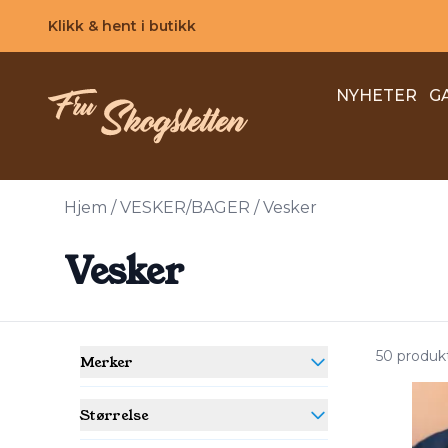
Skip to main content
Klikk & hent i butikk
NYHETER
G
Hjem
/
VESKER/BAGER
/
Vesker
Vesker
50 produk
Merker
Størrelse