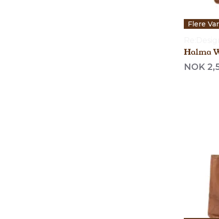
Flere Va
Re:Desi
Halma 
NOK 2,