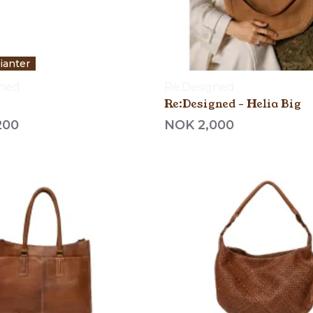
rianter
gned
Re:Designed
Re:Designed - Helia Big
200
NOK 2,000