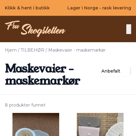
Skip to main content
Klikk & hent i butikk
Lager i Norge - rask levering
Hjem
/
TILBEHØR
/
Maskevaier - maskemarkør
Maskevaier -
Anbefalt
maskemarkør
8 produkter funnet