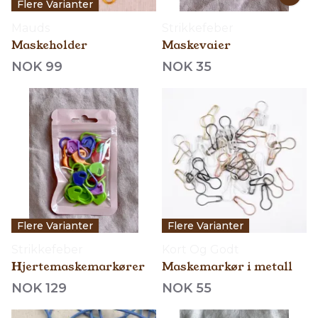
Flere Varianter
Mauds
Strikkefeber
Maskeholder
Maskevaier
NOK 99
NOK 35
Flere Varianter
Flere Varianter
Strikkefeber
Kort Og Godt
Hjertemaskemarkører
Maskemarkør i metall
NOK 129
NOK 55