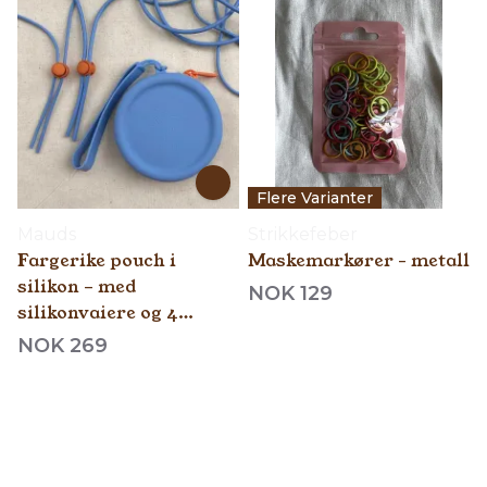
Flere Varianter
Mauds
Strikkefeber
Fargerike pouch i
Maskemarkører - metall
silikon – med
NOK 129
silikonvaiere og 4
vaierlåser
NOK 269