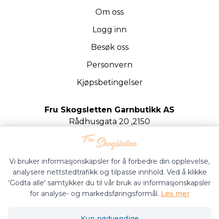
Om oss
Logg inn
Besøk oss
Personvern
Kjøpsbetingelser
Fru Skogsletten Garnbutikk AS
Rådhusgata 20 ,2150
Årnes
Org.nr. 922020442
Vi bruker informasjonskapsler for å forbedre din opplevelse,
analysere nettstedtrafikk og tilpasse innhold. Ved å klikke
'Godta alle' samtykker du til vår bruk av informasjonskapsler
for analyse- og markedsføringsformål.
Les mer
Fru Skogsletten Garnbutikk © 2026
Kun nødvendige